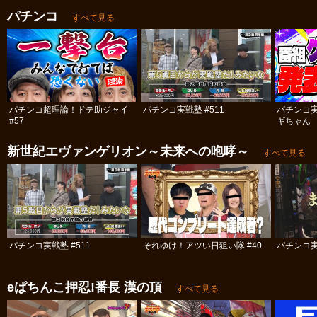
パチンコ
すべて見る
パチンコ超理論！ドテ助ジャイ
パチンコ実戦塾 #511
パチンコ
#57
ギちゃん 
#113
新世紀エヴァンゲリオン～未来への咆哮～
すべて見る
パチンコ実戦塾 #511
それゆけ！アツい日狙い隊 #40
パチンコ実
eぱちんこ押忍!番長 漢の頂
すべて見る