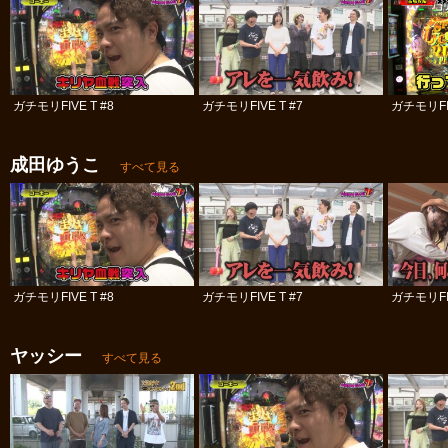
ガチモリFIVE T #8
ガチモリFIVE T #7
ガチモリFIV
成田ゆうこ
すべて見る
ガチモリFIVE T #8
ガチモリFIVE T #7
ガチモリFIV
ヤッシー
すべて見る