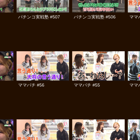
パチンコ実戦塾 #507
パチンコ実戦塾 #506
ママパ
ママパチ #56
ママパチ #55
ママパ