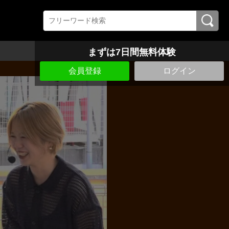
まずは7日間無料体験
会員登録
ログイン