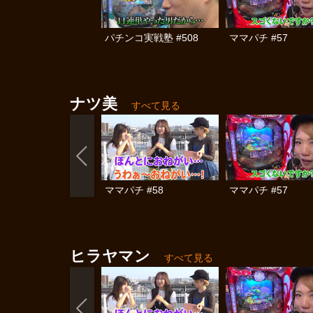
パチンコ実戦塾 #508
ママパチ #57
ナツ美
すべて見る
ママパチ #58
ママパチ #57
ヒラヤマン
すべて見る