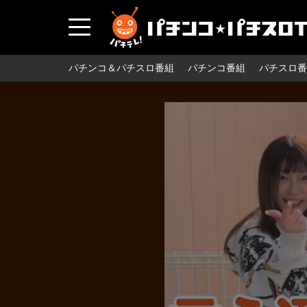
パチンコ＆パチスロ番組
パチンコ番組
パチスロ番