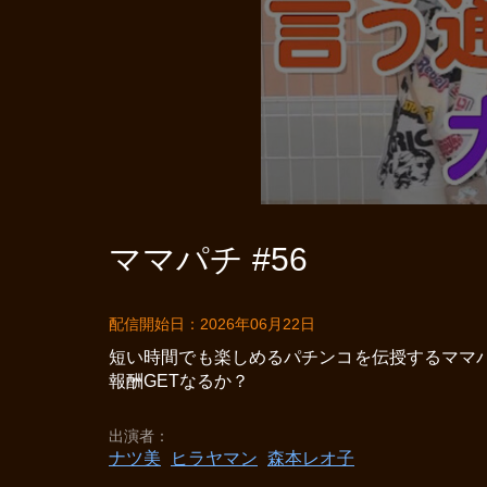
ママパチ #56
配信開始日：2026年06月22日
短い時間でも楽しめるパチンコを伝授するママ
報酬GETなるか？
出演者
ナツ美
ヒラヤマン
森本レオ子