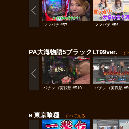
ママパチ #57
ママパチ #56
PA大海物語5ブラックLT99ver.
す
パチンコ実戦塾 #510
パチンコ実戦塾 #5
e 東京喰種
すべて見る