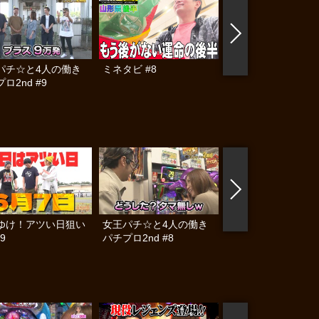
パチ☆と4人の働き
ミネタビ #8
パチンコ実戦塾 #51
ロ2nd #9
ゆけ！アツい日狙い
女王パチ☆と4人の働き
女王パチ☆と4人の
9
パチプロ2nd #8
パチプロ2nd #7