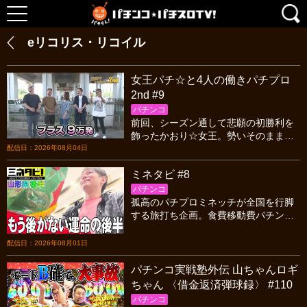
eリコリス・リコイル
女王パチ☆と4人の働きパチプロ
2nd #9
パチンコ
前回、シーズン通して悲願の初勝利を
飾ったかおり☆女王。勢いそのままに
迎えた第5戦は、朝から負け頭の末っ子
配信日：2026年08月04日
ヤッシーが『リコリコ』でLT一番乗
ミネタビ #8
り。初の連勝なるか!?
パチンコ
孤高のパチプロミネッチが全国を行脚
する旅打ち企画。食費移動費パチンコ
費は全て軍資金から賄う。過酷なミッ
ションをこなし目指すは全国制覇！今
配信日：2026年08月01日
回は山形県の後半です。
パチンコ実戦塾外伝 山ちゃんロギ
ちゃん 〈借金返済弾球録〉 #110
パチンコ