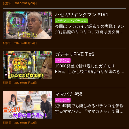
ンビに向かい風が…！？今回の山ロギ
配信日：2026年07月09日
は逆風を跳ね返し、勝利を掴めるの
ハセガワヤングマン #194
か！？
パチンコ・パチスロ
今回は メガガイア調布での実戦！ヤン
グは話題のリコリコ。万発は慶次黄金
の一撃。長谷川はダンベル２からスタ
ート。はたして 今回はどんなドラマが
配信日：2026年06月24日
待っているのか？
ガチモリFIVE T #6
パチンコ
15000発差で折り返したガチモリ
FIVE。しかし後半戦は当りが遠のき、
投資速度も玉ちゃんの5倍とあってジワ
ジワ焦り出す…。最後に罰ゲームで泣
配信日：2026年06月23日
くのはどっちだ!?
ママパチ #56
パチンコ
短い時間でも楽しめるパチンコを伝授
するママパチ。『ママガチャ』で目標
差玉を目指せ！見慣れぬ報酬名にメン
バー爆笑！？今回も開始から展開が早
配信日：2026年06月22日
い！？報酬GETなるか？