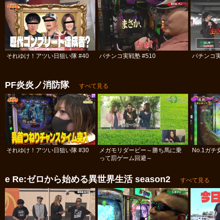
それゆけ！アツい日狙い隊 #40
パチンコ実戦塾 #510
パチンコ実
PF炎炎ノ消防隊
すべて見る
それゆけ！アツい日狙い隊 #30
メガモリダービー～勝ち馬に乗
No.1ガ
って罰ゲーム回避～
e Re:ゼロから始める異世界生活 season2
すべて見る