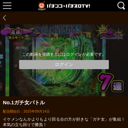
この動画を視聴するにはログインが必要です。
ログイン
No.1ガチ女バトル
配信開始日：2025年09月14日
イケメンなんかよりもより回る台の方が好きな「ガチ女」が集結！
本気の立ち回りで勝負！