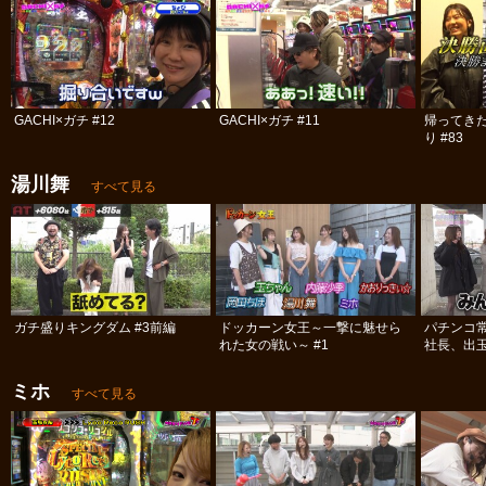
GACHI×ガチ #12
GACHI×ガチ #11
帰ってき
り #83
湯川舞
すべて見る
ガチ盛りキングダム #3前編
ドッカーン女王～一撃に魅せら
パチンコ
れた女の戦い～ #1
社長、出
#12
ミホ
すべて見る