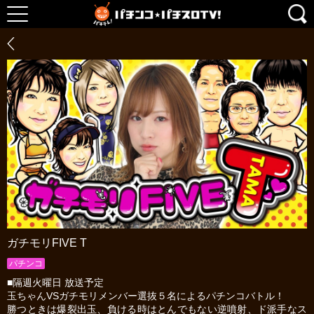
ガチモリFIVE T
パチンコ
■隔週火曜日 放送予定
玉ちゃんVSガチモリメンバー選抜５名によるパチンコバトル！
勝つときは爆裂出玉、負ける時はとんでもない逆噴射、ド派手なス