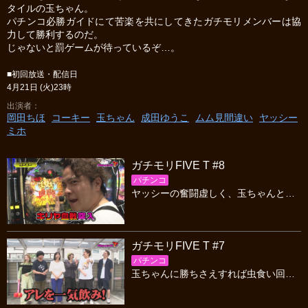
タイルの玉ちゃん。
パチンコ必勝ガイドにて苦楽を共にしてきたガチモリメンバーは協
力して勝利するのだ。
じゃないと罰ゲームが待っているぞ…。
■初回放送・配信日
4月21日 (火)23時
出演者
岡田ちほ
コーキー
玉ちゃん
成田ゆうこ
ムム見間違い
ヤッシー
ミホ
ガチモリFIVE T #8
パチンコ
ヤッシーの奮闘虚しく、玉ちゃんとの差は約1万発…。しかし、ガチモリFIVEメンバーの目はまだ死んでいない。目指すは虫回避の一択、一致団結して挑む後半戦開始だ。
ガチモリFIVE T #7
パチンコ
玉ちゃんに勝ちさえすれば虫食い回避…のはずが、結果を出せないガチモリFIVE。今回も朝からLT直撃の玉ちゃんに、5人は早くも大焦り…。悪夢の虫食い再びなるか!?