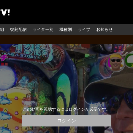
組
復刻配信
ライター別
機種別
ライブ
お知らせ
この動画を視聴するにはログインが必要です。
ログイン