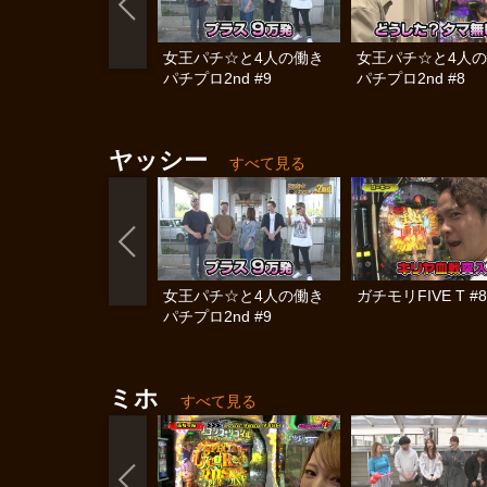
女王パチ☆と4人の働き
女王パチ☆と4人
パチプロ2nd #9
パチプロ2nd #8
ヤッシー
すべて見る
女王パチ☆と4人の働き
ガチモリFIVE T #8
パチプロ2nd #9
ミホ
すべて見る