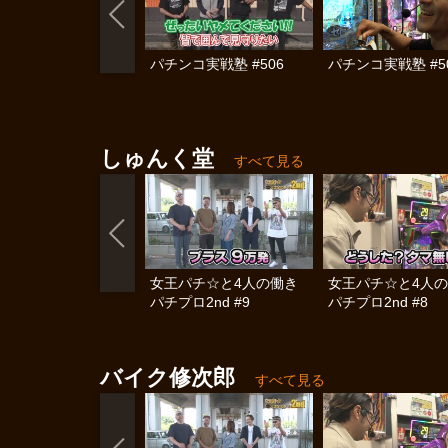
パチンコ実戦塾 #506
パチンコ実戦塾 #5
しゅんく堂
すべて見る
女王パチ☆と4人の働き
女王パチ☆と4人
パチプロ2nd #9
パチプロ2nd #8
バイク修次郎
すべて見る