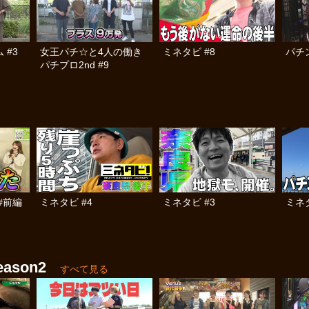
 #3
女王パチ☆と4人の働き
ミネタビ #8
パチン
パチプロ2nd #9
#前編
ミネタビ #4
ミネタビ #3
ミネタ
ason2
すべて見る