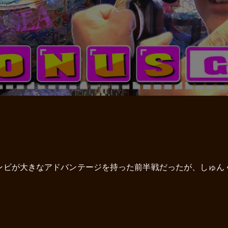
ンビが大きなアドバンテージを持った前半戦だったが、しゅん