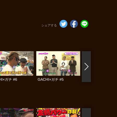
シェアする
HI×ガチ #6
GACHI×ガチ #5
GACHI×ガチ #7