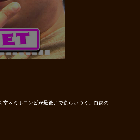
く堂＆ミホコンビが最後まで食らいつく。白熱の