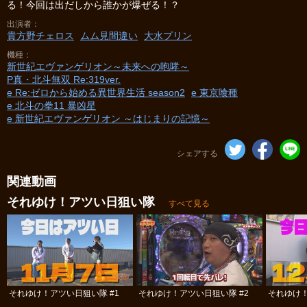
る！今回は出だしから誰かが爆ぜる！？
出演者
貴方野チェロス
ムム見間違い
大水プリン
機種
新世紀エヴァンゲリオン～未来への咆哮～
P真・北斗無双 Re:319ver.
e Re:ゼロから始める異世界生活 season2
e 東京喰種
e 北斗の拳11 暴凶星
e 新世紀エヴァンゲリオン ～はじまりの記憶～
シェアする
関連動画
それゆけ！アツい日狙い隊
すべて見る
それゆけ！アツい日狙い隊 #1
それゆけ！アツい日狙い隊 #2
それゆけ！