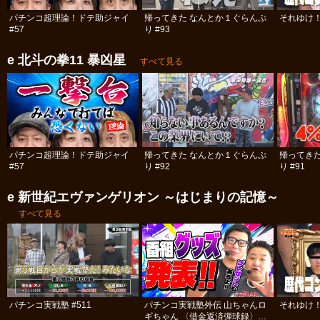
パチンコ超理論！ドテ助ジャイ
帰ってきた なんとか１ぐらんぷ
それゆけ！
#57
り #93
e 北斗の拳11 暴凶星
すべて見る
パチンコ超理論！ドテ助ジャイ
帰ってきた なんとか１ぐらんぷ
帰ってき
#57
り #92
り #91
e 新世紀エヴァンゲリオン ～はじまりの記憶～
すべて見る
パチンコ実戦塾 #511
パチンコ実戦塾外伝 山ちゃんロ
それゆけ！
ギちゃん 〈借金返済弾球録〉