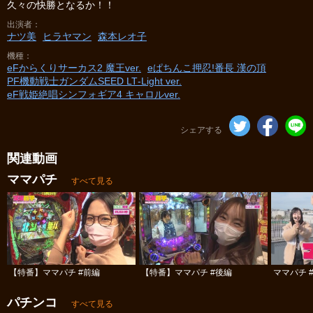
久々の快勝となるか！！
出演者
ナツ美
ヒラヤマン
森本レオ子
機種
eFからくりサーカス2 魔王ver.
eぱちんこ押忍!番長 漢の頂
PF機動戦士ガンダムSEED LT‐Light ver.
eF戦姫絶唱シンフォギア4 キャロルver.
シェアする
関連動画
ママパチ
すべて見る
【特番】ママパチ #前編
【特番】ママパチ #後編
ママパチ #
パチンコ
すべて見る