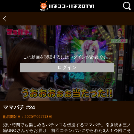
この動画を視聴するにはログインが必要です。
ログイン
ママパチ #24
配信開始日：2025年02月13日
短い時間でも楽しめるパチンコを伝授するママパチ。引き続き三ノ
輪UNOさんからお届け！前回コテンパンにやられた3人！今回こそ