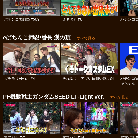
パチンコ実戦塾 #509
ミネタビ #6
パチンコ実
eぱちんこ押忍!番長 漢の頂
すべて見る
ガチモリFIVE T #4
それゆけ！アツい日狙い隊 #34
パチンコ
ギちゃん 
#98
PF機動戦士ガンダムSEED LT‐Light ver.
すべて見る
ママパチ #25
ママパチ #24
ママパチ #