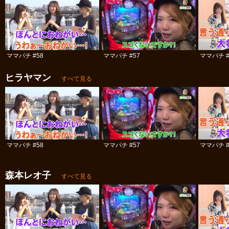
ママパチ #58
ママパチ #57
ママパチ #
ヒラヤマン
すべて見る
ママパチ #58
ママパチ #57
ママパチ #
森本レオ子
すべて見る