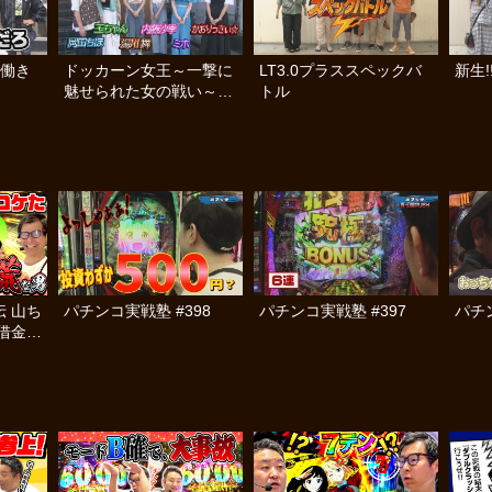
の働き
ドッカーン女王～一撃に
LT3.0プラススペックバ
新生!
魅せられた女の戦い～
トル
#1
 山ち
パチンコ実戦塾 #398
パチンコ実戦塾 #397
パチン
借金返