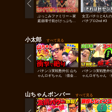
ぶっこみファミリー～家
女王パチ☆と4人
庭崩壊寸前がけっぷちSP
パチプロ2nd #3
～
小太郎
すべて見る
パチンコ実戦塾外伝 山ち
パチンコ実戦塾外伝
ゃんロギちゃん 〈借金返
ゃんロギちゃん 〈
済弾球録〉 #68
済弾球録〉 #67
山ちゃんボンバー
すべて見る