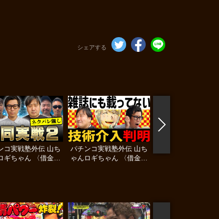
シェアする
ンコ実戦塾外伝 山ち
パチンコ実戦塾外伝 山ち
パチンコ実戦塾外伝
ロギちゃん 〈借金返
ゃんロギちゃん 〈借金返
ゃんロギちゃん 〈
録〉 #5
済弾球録〉 #6
済弾球録〉 #7