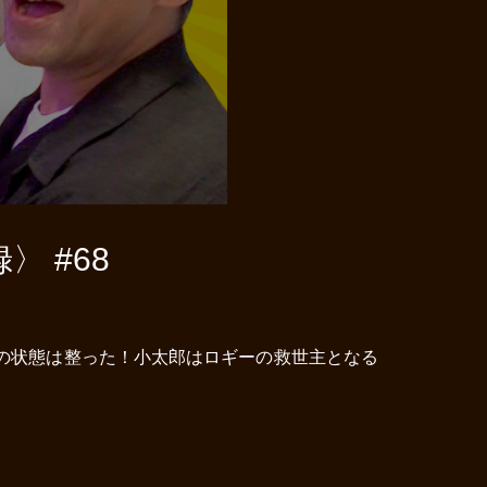
 #68
の状態は整った！小太郎はロギーの救世主となる