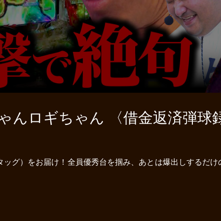
ゃんロギちゃん 〈借金返済弾球録〉
ズタッグ）をお届け！全員優秀台を掴み、あとは爆出しするだけ