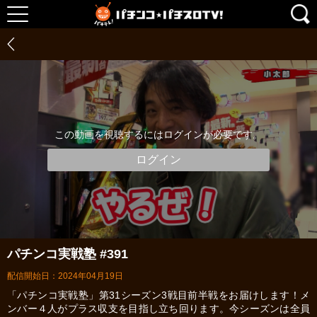
この動画を視聴するにはログインが必要です。
ログイン
パチンコ実戦塾 #391
配信開始日：2024年04月19日
「パチンコ実戦塾」第31シーズン3戦目前半戦をお届けします！メ
ンバー４人がプラス収支を目指し立ち回ります。今シーズンは全員