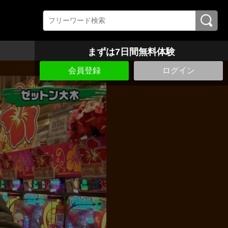
まずは7日間無料体験
会員登録
ログイン