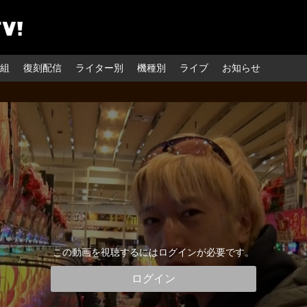
組
復刻配信
ライター別
機種別
ライブ
お知らせ
この動画を視聴するにはログインが必要です。
ログイン