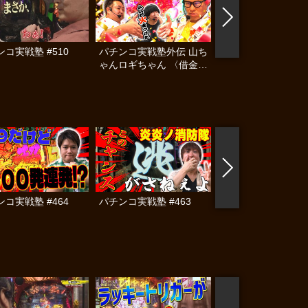
コ実戦塾 #510
パチンコ実戦塾外伝 山ち
ガチモリFIVE T #8
ゃんロギちゃん 〈借金返
済弾球録〉 #112
コ実戦塾 #464
パチンコ実戦塾 #463
ママパチ #37