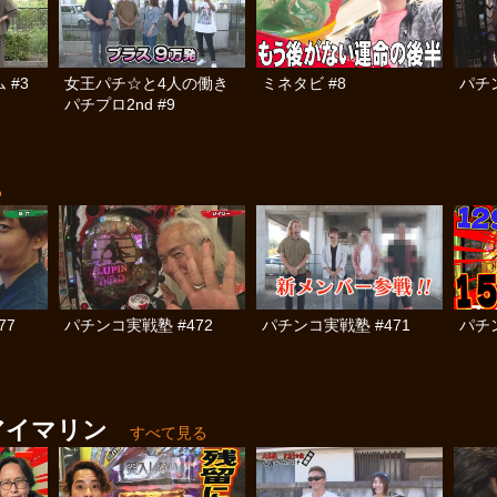
 #3
女王パチ☆と4人の働き
ミネタビ #8
パチン
パチプロ2nd #9
る
77
パチンコ実戦塾 #472
パチンコ実戦塾 #471
パチン
 アイマリン
すべて見る