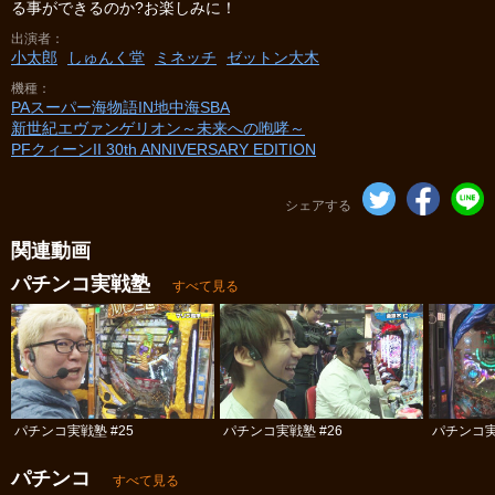
る事ができるのか?お楽しみに！
出演者
小太郎
しゅんく堂
ミネッチ
ゼットン大木
機種
PAスーパー海物語IN地中海SBA
新世紀エヴァンゲリオン～未来への咆哮～
PFクィーンII 30th ANNIVERSARY EDITION
シェアする
関連動画
パチンコ実戦塾
すべて見る
パチンコ実戦塾 #25
パチンコ実戦塾 #26
パチンコ実
パチンコ
すべて見る