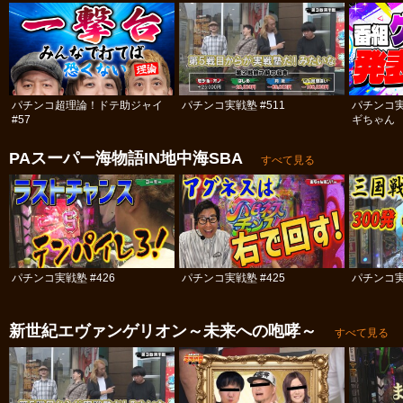
パチンコ超理論！ドテ助ジャイ
パチンコ実戦塾 #511
パチンコ
#57
ギちゃん 
#113
PAスーパー海物語IN地中海SBA
すべて見る
パチンコ実戦塾 #426
パチンコ実戦塾 #425
パチンコ実
新世紀エヴァンゲリオン～未来への咆哮～
すべて見る