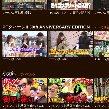
パチンコ実戦塾 #511
それゆけ！アツい日狙い隊 #40
パチンコ実
PFクィーンII 30th ANNIVERSARY EDITION
すべて見
ママパチ #58
ママパチ #49
GACHI×ガ
小太郎
すべて見る
パチンコ実戦塾外伝 山ちゃんロ
パチンコ実戦塾外伝 山ちゃんロ
パチンコ実