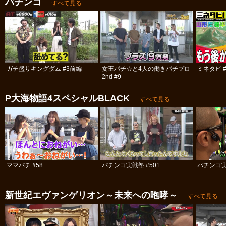
パチンコ
すべて見る
ガチ盛りキングダム #3前編
女王パチ☆と4人の働きパチプロ
ミネタビ #
2nd #9
P大海物語4スペシャルBLACK
すべて見る
ママパチ #58
パチンコ実戦塾 #501
パチンコ実
新世紀エヴァンゲリオン～未来への咆哮～
すべて見る