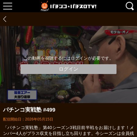
この動画を視聴するにはログインが必要です。
ログイン
パチンコ実戦塾 #499
配信開始日：2026年05月15日
「パチンコ実戦塾」第40シーズン3戦目前半戦をお届けします！メ
ンバー4人がプラス収支を目指し立ち回ります。今シーズンは全員残