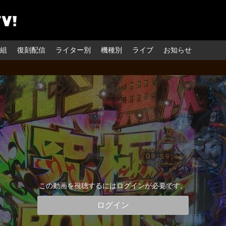
組
復刻配信
ライター別
機種別
ライブ
お知らせ
この動画を視聴するにはログインが必要です。
ログイン