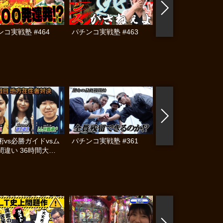
コ実戦塾 #464
パチンコ実戦塾 #463
ママパチ #37
術vs必勝ガイドvsム
パチンコ実戦塾 #361
ハセガワヤングマン
間違い 36時間大決
#125