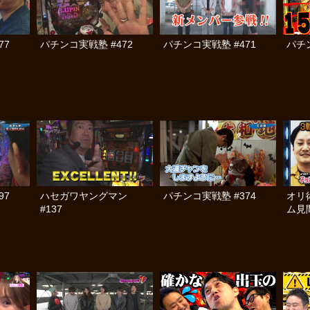
77
パチンコ実戦塾 #472
パチンコ実戦塾 #471
パチン
97
ハセガワヤングマン
パチンコ実戦塾 #374
オリ
#137
ム見
戦 #3