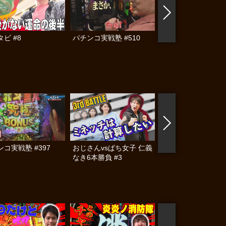
ビ #8
パチンコ実戦塾 #510
パチンコ実戦塾外伝
ゃんロギちゃん 〈
済弾球録〉 #112
コ実戦塾 #397
おじさんvsぱち女子 仁義
パチンコ実戦塾 #38
なき6本勝負 #3