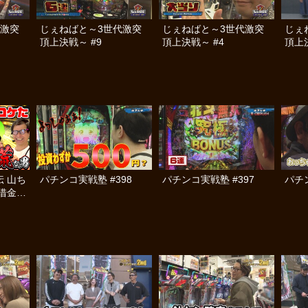
代激突
じぇねばと～3世代激突
じぇねばと～3世代激突
じぇ
頂上決戦～ #9
頂上決戦～ #4
頂上決
 山ち
パチンコ実戦塾 #398
パチンコ実戦塾 #397
パチン
借金返