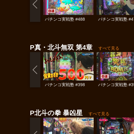
パチンコ実戦塾 #488
パチンコ実戦塾 #4
P真・北斗無双 第4章
すべて見る
パチンコ実戦塾 #398
パチンコ実戦塾 #3
P北斗の拳 暴凶星
すべて見る