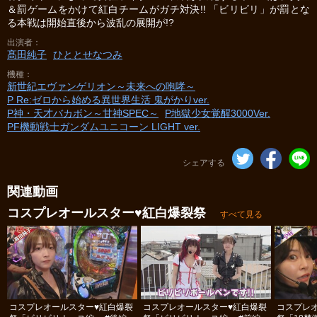
＆罰ゲームをかけて紅白チームがガチ対決!! 「ビリビリ」が罰とな
る本戦は開始直後から波乱の展開が!?
出演者
髙田純子
ひととせなつみ
機種
新世紀エヴァンゲリオン～未来への咆哮～
P Re:ゼロから始める異世界生活 鬼がかりver.
P神・天才バカボン～甘神SPEC～
P地獄少女覚醒3000Ver.
PF機動戦士ガンダムユニコーン LIGHT ver.
シェアする
関連動画
コスプレオールスター♥紅白爆裂祭
すべて見る
コスプレオールスター♥紅白爆裂
コスプレオールスター♥紅白爆裂
コスプレ