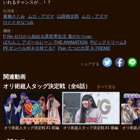
いれるチャンスが…！？
出演者
東條さとみ
ムロ・アズマ
山田桃太郎
ムロ・アズマ
ひととせなつみ
機種
P Re:ゼロから始める異世界生活 鬼がかりver.
ぱちんこ アズールレーン THE ANIMATION
Pビッグドリーム3
PFダンベル何キロ持てる?
Psin 七つの大罪 X‐TREME
シェアする
関連動画
オリ術超人タッグ決定戦（全6話）
すべて見る
オリ術超人タッグ決定戦 #1 前編
オリ術超人タッグ決定戦 #1 後編
オリ術超人