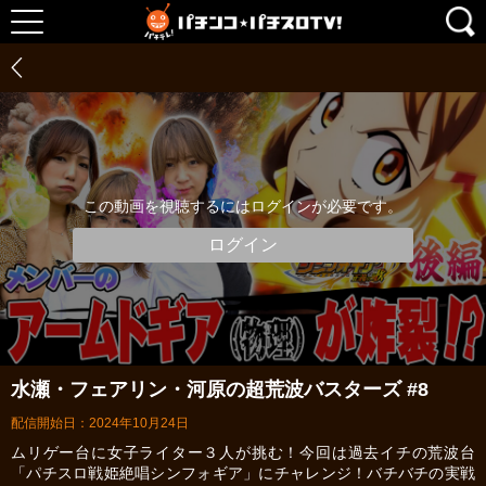
この動画を視聴するにはログインが必要です。
ログイン
水瀬・フェアリン・河原の超荒波バスターズ #8
配信開始日：2024年10月24日
ムリゲー台に女子ライター３人が挑む！今回は過去イチの荒波台
「パチスロ戦姫絶唱シンフォギア」にチャレンジ！バチバチの実戦