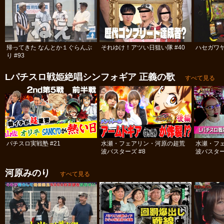
帰ってきた なんとか１ぐらんぷ
それゆけ！アツい日狙い隊 #40
ハセガワヤ
り #93
Lパチスロ戦姫絶唱シンフォギア 正義の歌
すべて見る
パチスロ実戦塾 #21
水瀬・フェアリン・河原の超荒
水瀬・フ
波バスターズ #8
波バスター
河原みのり
すべて見る