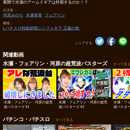
展開で水瀬のアームドギアは炸裂するのか！？
出演者
河原みのり
水瀬美香
フェアリン
機種
Lパチスロ戦姫絶唱シンフォギア 正義の歌
シェアする
関連動画
水瀬・フェアリン・河原の超荒波バスターズ
すべて見
水瀬・フェアリン・河原の超荒
水瀬・フェアリン・河原の超荒
水瀬・フ
波バスターズ #1
波バスターズ #2
波バスター
パチンコ・パチスロ
すべて見る