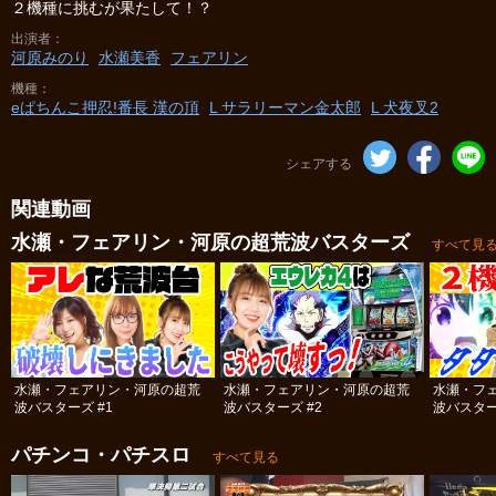
２機種に挑むが果たして！？
出演者
河原みのり
水瀬美香
フェアリン
機種
eぱちんこ押忍!番長 漢の頂
L サラリーマン金太郎
L 犬夜叉2
シェアする
関連動画
水瀬・フェアリン・河原の超荒波バスターズ
すべて見
水瀬・フェアリン・河原の超荒
水瀬・フェアリン・河原の超荒
水瀬・フ
波バスターズ #1
波バスターズ #2
波バスター
パチンコ・パチスロ
すべて見る