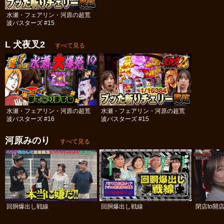
水瀬・フェアリン・河原の超荒
波バスターズ #15
L 犬夜叉2
すべて見る
水瀬・フェアリン・河原の超荒
水瀬・フェアリン・河原の超荒
波バスターズ #16
波バスターズ #15
河原みのり
すべて見る
回胴爆出し戦線
回胴爆出し戦線
閉店to開