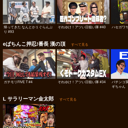
帰ってきた なんとか１ぐらんぷ
それゆけ！アツい日狙い隊 #40
ハセガワヤ
り #93
eぱちんこ押忍!番長 漢の頂
すべて見る
ガチモリFIVE T #4
それゆけ！アツい日狙い隊 #34
パチンコ
ギちゃん 
#98
L サラリーマン金太郎
すべて見る