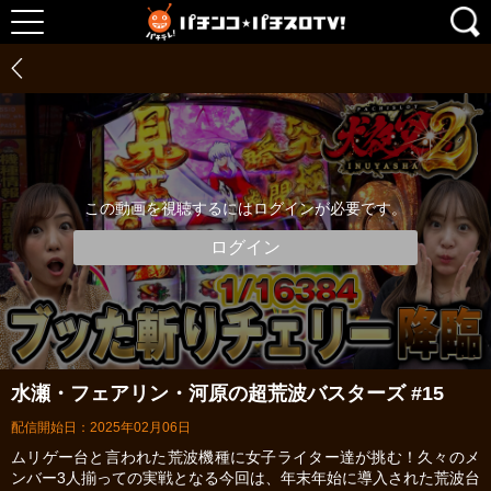
この動画を視聴するにはログインが必要です。
ログイン
水瀬・フェアリン・河原の超荒波バスターズ #15
配信開始日：2025年02月06日
ムリゲー台と言われた荒波機種に女子ライター達が挑む！久々のメ
ンバー3人揃っての実戦となる今回は、年末年始に導入された荒波台