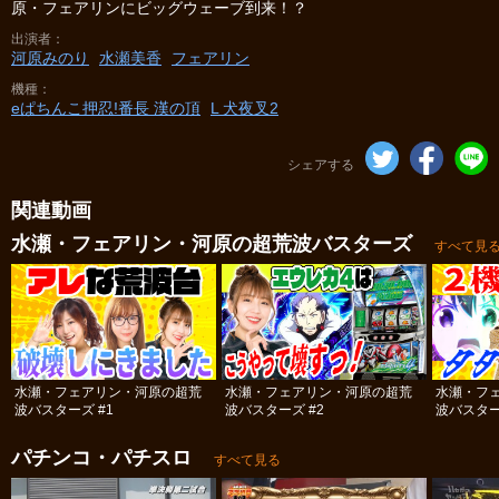
原・フェアリンにビッグウェーブ到来！？
出演者
河原みのり
水瀬美香
フェアリン
機種
eぱちんこ押忍!番長 漢の頂
L 犬夜叉2
シェアする
関連動画
水瀬・フェアリン・河原の超荒波バスターズ
すべて見
水瀬・フェアリン・河原の超荒
水瀬・フェアリン・河原の超荒
水瀬・フ
波バスターズ #1
波バスターズ #2
波バスター
パチンコ・パチスロ
すべて見る