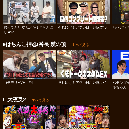
帰ってきた なんとか１ぐらんぷ
それゆけ！アツい日狙い隊 #40
ハセガワヤ
り #93
eぱちんこ押忍!番長 漢の頂
すべて見る
ガチモリFIVE T #4
それゆけ！アツい日狙い隊 #34
パチンコ
ギちゃん 
#98
L 犬夜叉2
すべて見る