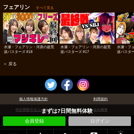
フェアリン
すべて見る
水瀬・フェアリン・河原の超荒
水瀬・フェアリン・河原の超荒
水瀬・フ
波バスターズ #18
波バスターズ #17
波バスター
＜ 戻る
個人情報保護方針
利用規約
特定商取引法上の表示
会社概要
まずは7日間無料体験
©パチテレ！
会員登録
ログイン