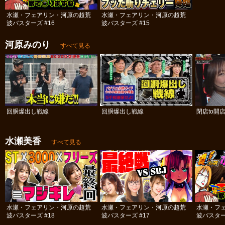
水瀬・フェアリン・河原の超荒
水瀬・フェアリン・河原の超荒
波バスターズ #16
波バスターズ #15
河原みのり
すべて見る
回胴爆出し戦線
回胴爆出し戦線
閉店to開
水瀬美香
すべて見る
水瀬・フェアリン・河原の超荒
水瀬・フェアリン・河原の超荒
水瀬・フ
波バスターズ #18
波バスターズ #17
波バスター