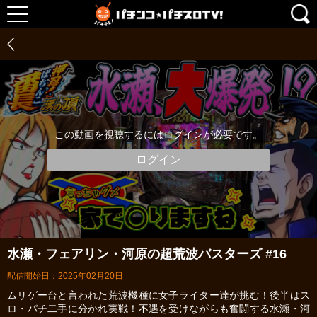
この動画を視聴するにはログインが必要です。
ログイン
水瀬・フェアリン・河原の超荒波バスターズ #16
配信開始日：2025年02月20日
ムリゲー台と言われた荒波機種に女子ライター達が挑む！後半はス
ロ・パチ二手に分かれ実戦！不遇を受けながらも奮闘する水瀬・河