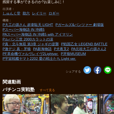
残留する事ができるのか?お楽しみに！
出演者
しゅんく堂
助六
レイリー
ロギー
機種
P大工の源さん 超韋駄天 LIGHT
Pガールズ&パンツァー 劇場版
Pスーパー海物語 IN 沖縄5
PAスーパー海物語 IN 沖縄5 with アイマリン
Pルパン三世 2000カラットの涙
P真・北斗無双 第3章 ジャギの逆襲
P戦国乙女 LEGEND BATTLE
P激デジ 真・牙狼
PA新海物語
P犬夜叉2
PA元祖大工の源さん2
PF革命機ヴァルヴレイヴ2Lightver.
P牙狼MUSEUM
P宇宙戦艦ヤマト2202 愛の戦士たち Light ver.
シェアする
関連動画
パチンコ実戦塾
すべて見る