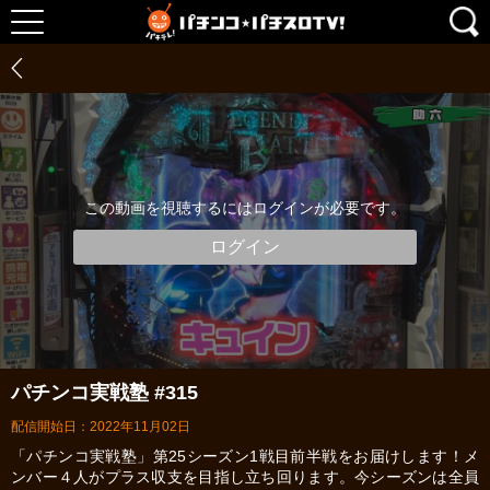
この動画を視聴するにはログインが必要です。
ログイン
パチンコ実戦塾 #315
配信開始日：2022年11月02日
「パチンコ実戦塾」第25シーズン1戦目前半戦をお届けします！メ
ンバー４人がプラス収支を目指し立ち回ります。今シーズンは全員