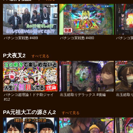
パチンコ実戦塾 #489
パチンコ実戦塾 #480
パチンコ実
P犬夜叉2
すべて見る
パチンコ超理論！ドテ助ジャイ
出玉総取りデラックス #後編
出玉総取り
#12
PA元祖大工の源さん2
すべて見る