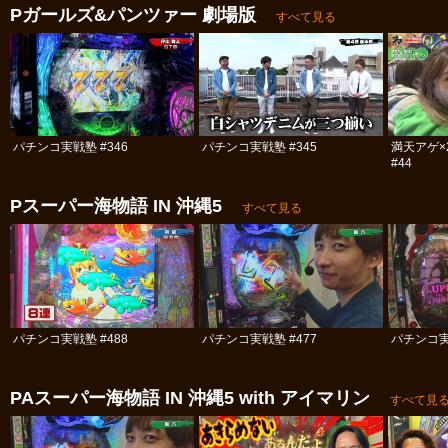
Pガールズ&パンツァー 劇場版
すべて見る
パチンコ実戦塾 #346
パチンコ実戦塾 #345
満天アゲ×
#44
Pスーパー海物語 IN 沖縄5
すべて見る
パチンコ実戦塾 #488
パチンコ実戦塾 #477
パチンコ実
PAスーパー海物語 IN 沖縄5 with アイマリン
すべて見