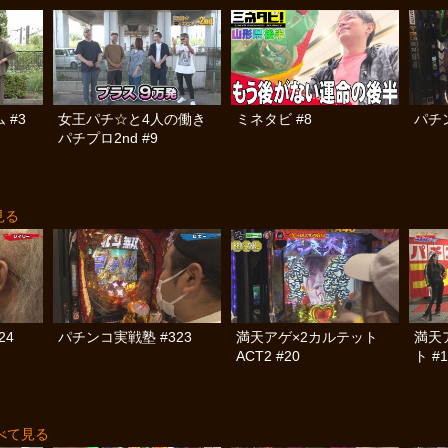
 #3
女王パチ☆と4人の働き
ミネタビ #8
パチン
パチプロ2nd #9
見る
24
パチンコ実戦塾 #323
満天アゲ×2カルテット
満天
ACT2 #20
ト #1
べて見る