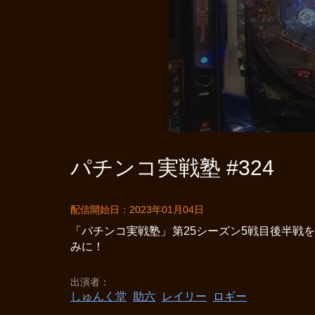
パチンコ実戦塾 #324
配信開始日：2023年01月04日
「パチンコ実戦塾」第25シーズン5戦目後半戦
みに！
出演者
しゅんく堂
助六
レイリー
ロギー