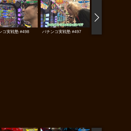
コ実戦塾 #498
パチンコ実戦塾 #497
女王パチ☆と4人の
パチプロ2nd #2