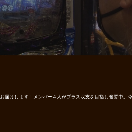
をお届けします！メンバー４人がプラス収支を目指し奮闘中。