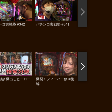
コ実戦塾 #342
パチンコ実戦塾 #341
パチンコ実戦塾VEN
#22
集結! 爆出しヒーロー
爆裂！フィーバー祭 #後
爆裂！フィーバー祭
編
編