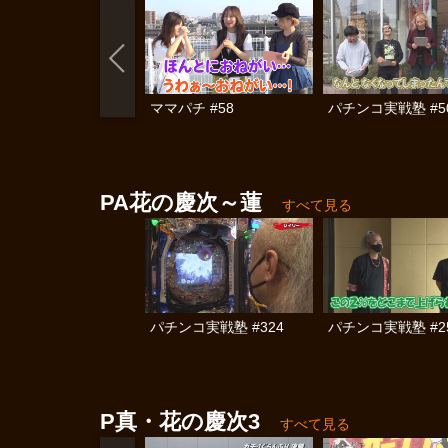
ママパチ #58
パチンコ実戦塾 #5
PA花の慶次～蓮
すべて見る
パチンコ実戦塾 #324
パチンコ実戦塾 #2
P真・花の慶次3
すべて見る