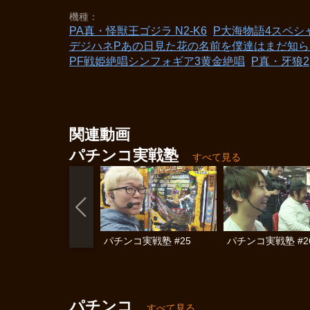
機種
PA真・怪獣王ゴジラ N2‐K6
P大海物語4スペシャ
デジハネPあの日見た花の名前を僕達はまだ知ら
PF戦姫絶唱シンフォギア3黄金絶唱
P真・牙狼2
関連動画
パチンコ実戦塾
すべて見る
パチンコ実戦塾 #25
パチンコ実戦塾 #2
パチンコ
すべて見る