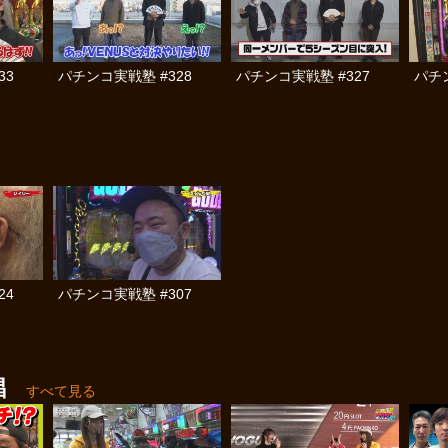
33
パチンコ実戦塾 #328
パチンコ実戦塾 #327
パチン
24
パチンコ実戦塾 #307
唱
すべて見る