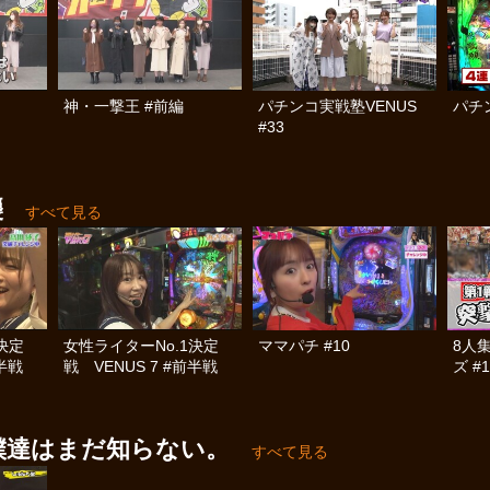
神・一撃王 #前編
パチンコ実戦塾VENUS
パチン
#33
襲
すべて見る
決定
女性ライターNo.1決定
ママパチ #10
8人
後半戦
戦 VENUS 7 #前半戦
ズ #1
僕達はまだ知らない。
すべて見る