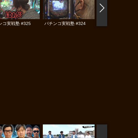
コ実戦塾 #325
パチンコ実戦塾 #324
パチンコ実戦塾 #32