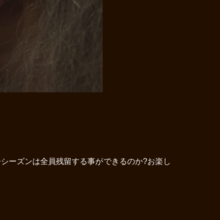
今シーズンは全員残留する事ができるのか?お楽し