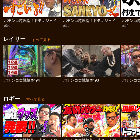
パチンコ超理論！ドテ助ジャイ
パチンコ超理論！ドテ助ジャイ
パチンコ
#56
#55
#54
レイリー
すべて見る
パチンコ実戦塾 #494
パチンコ実戦塾 #493
パチンコ実
ロギー
すべて見る