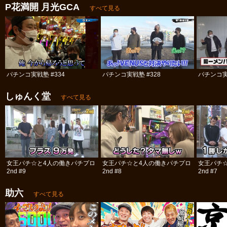
P花満開 月光GCA
すべて見る
パチンコ実戦塾 #334
パチンコ実戦塾 #328
パチンコ実
しゅんく堂
すべて見る
女王パチ☆と4人の働きパチプロ
女王パチ☆と4人の働きパチプロ
女王パチ
2nd #9
2nd #8
2nd #7
助六
すべて見る