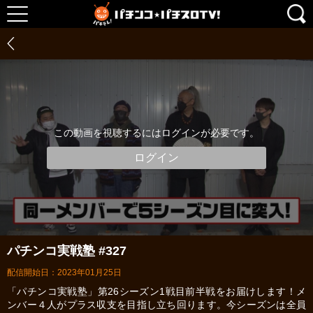
この動画を視聴するにはログインが必要です。
ログイン
パチンコ実戦塾 #327
配信開始日：2023年01月25日
「パチンコ実戦塾」第26シーズン1戦目前半戦をお届けします！メ
ンバー４人がプラス収支を目指し立ち回ります。今シーズンは全員