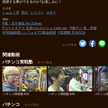
残留する事ができるのか?お楽しみに！
出演者
しゅんく堂
助六
レイリー
ロギー
機種
P真・北斗無双 Re:319ver.
Pコードギアス 反逆のルルーシュ Light ver.
P激デジ 真・牙狼
PF戦姫絶唱シンフォギア3黄金絶唱
P花満開 月光GCA
シェアする
関連動画
パチンコ実戦塾
すべて見る
パチンコ実戦塾 #25
パチンコ実戦塾 #26
パチンコ実
パチンコ
すべて見る