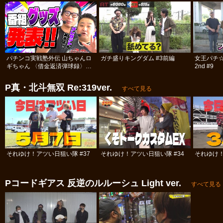
パチンコ実戦塾外伝 山ちゃんロ
ガチ盛りキングダム #3前編
女王パチ
ギちゃん 〈借金返済弾球録〉
2nd #9
#113
P真・北斗無双 Re:319ver.
すべて見る
それゆけ！アツい日狙い隊 #37
それゆけ！アツい日狙い隊 #34
それゆけ！
Pコードギアス 反逆のルルーシュ Light ver.
すべて見る