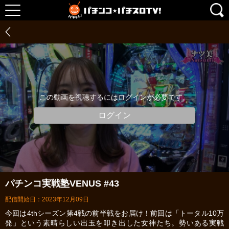
この動画を視聴するにはログインが必要です。
ログイン
パチンコ実戦塾VENUS #43
配信開始日：2023年12月09日
今回は4thシーズン第4戦の前半戦をお届け！前回は「トータル10万
発」という素晴らしい出玉を叩き出した女神たち。勢いある実戦