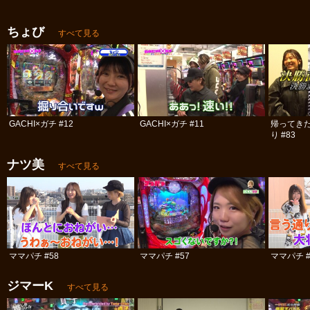
ちょび
すべて見る
GACHI×ガチ #12
GACHI×ガチ #11
帰ってき
り #83
ナツ美
すべて見る
ママパチ #58
ママパチ #57
ママパチ #
ジマーK
すべて見る