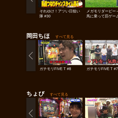
それゆけ！アツい日狙い
メガモリダービー
隊 #30
馬に乗って罰ゲー
～
岡田ちほ
すべて見る
ガチモリFIVE T #8
ガチモリFIVE T #7
ちょび
すべて見る