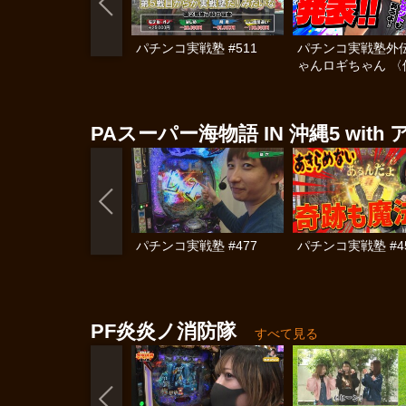
パチンコ実戦塾 #511
パチンコ実戦塾外伝
ゃんロギちゃん 〈
済弾球録〉 #113
PAスーパー海物語 IN 沖縄5 with
パチンコ実戦塾 #477
パチンコ実戦塾 #4
PF炎炎ノ消防隊
すべて見る