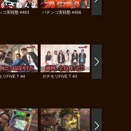
コ実戦塾 #463
パチンコ実戦塾 #456
パチンコ実戦塾 #45
リFIVE T #4
ガチモリFIVE T #3
ガチモリFIVE T #2