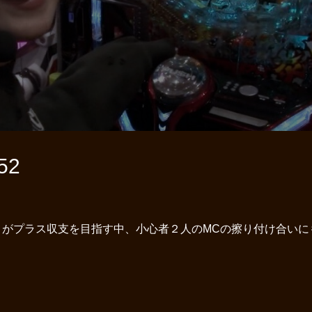
52
各々がプラス収支を目指す中、小心者２人のMCの擦り付け合いに