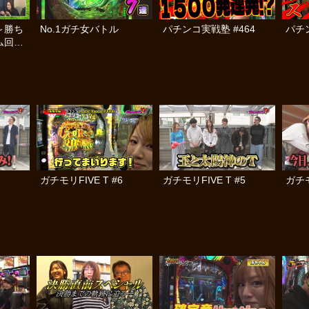
～勝ち
No.1ガチ女バトル
パチンコ実戦塾 #464
パチン
ム回避
ガチモリFIVE T #6
ガチモリFIVE T #5
ガチモ