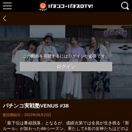
この動画を視聴するにはログインが必要です。
ログイン
パチンコ実戦塾VENUS #38
配信開始日：2023年09月23日
「最下位は番組脱落」となるが、成績次第では全員が生き残る『新
ルール』が加わった4thシーズン。果たして4名の女神たちはどのよ