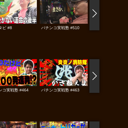
ビ #8
パチンコ実戦塾 #510
パチンコ実戦塾外伝
ゃんロギちゃん 〈
済弾球録〉 #112
コ実戦塾 #464
パチンコ実戦塾 #463
ママパチ #37