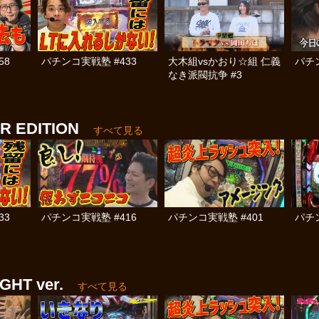
58
パチンコ実戦塾 #433
大木組vsかおり☆組 仁義
パチン
なき派閥抗争 #3
R EDITION
すべて見る
33
パチンコ実戦塾 #416
パチンコ実戦塾 #401
パチン
T ver.
すべて見る