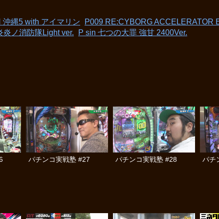
 沖縄5 with アイマリン
P009 RE:CYBORG ACCELERATOR E
炎炎ノ消防隊Light ver.
P sin 七つの大罪 強甘 2400Ver.
6
パチンコ実戦塾 #27
パチンコ実戦塾 #28
パチ