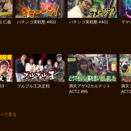
組 仁義
パチンコ実戦塾 #402
パチンコ実戦塾 #401
ママパ
63
ブルブル王決定戦
満天アゲ×2カルテット
満天
ACT2 #95
ACT2
べて見る