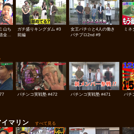
 山ち
ガチ盛りキングダム #3
女王パチ☆と4人の働き
ミネタ
借金返
前編
パチプロ2nd #9
る
77
パチンコ実戦塾 #472
パチンコ実戦塾 #471
パチン
 アイマリン
すべて見る