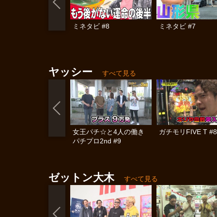
ミネタビ #8
ミネタビ #7
ヤッシー
すべて見る
女王パチ☆と4人の働き
ガチモリFIVE T #8
パチプロ2nd #9
ゼットン大木
すべて見る