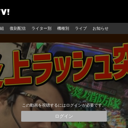
組
復刻配信
ライター別
機種別
ライブ
お知らせ
この動画を視聴するにはログインが必要です。
ログイン