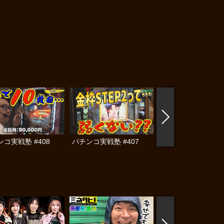
コ実戦塾 #408
パチンコ実戦塾 #407
パチンコ実戦塾 #40