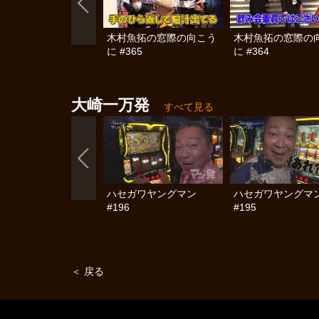
木村魚拓の窓際の向こう
木村魚拓の窓際の
に #365
に #364
大崎一万発
すべて見る
ハセガワヤングマン
ハセガワヤングマ
#196
#195
＜ 戻る