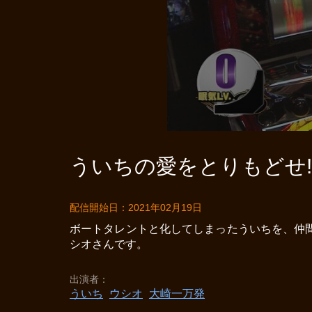
ういちの愛をとりもどせ!!
配信開始日：2021年02月19日
ボートタレントと化してしまったういちを、仲
シオさんです。
出演者
ういち
ウシオ
大崎一万発