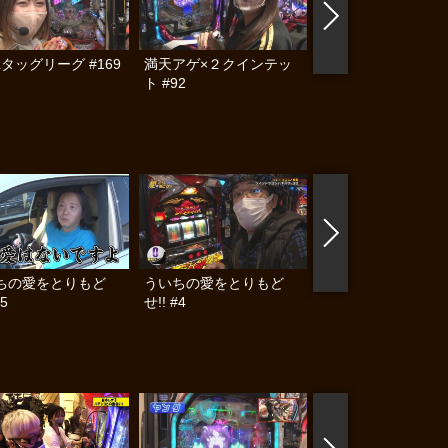
Lタッグリーグ #169
満天アゲ×２クインテッ
満天アゲ×２クイン
ト #92
ト #91
ちの愛をとりもど
ういちの愛をとりもど
ういちの愛をとりも
#5
せ!! #4
せ!! #3