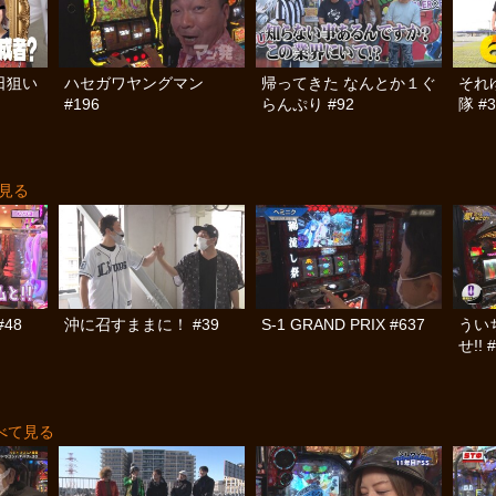
日狙い
ハセガワヤングマン
帰ってきた なんとか１ぐ
それ
#196
らんぷり #92
隊 #3
見る
48
沖に召すままに！ #39
S-1 GRAND PRIX #637
うい
せ!! 
べて見る