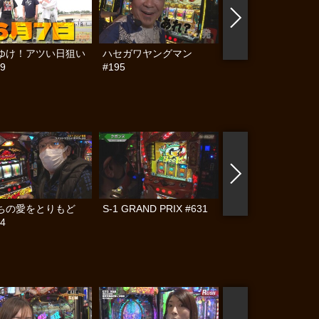
ゆけ！アツい日狙い
ハセガワヤングマン
帰ってきた なんと
9
#195
らんぷり #91
ちの愛をとりもど
S-1 GRAND PRIX #631
黄昏☆びんびん物語
#4
#258