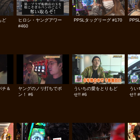
もど
ヒロシ・ヤングアワー
PPSLタッグリーグ #170
PPS
#460
パチ＆
ヤングのノリ打ちでポ
ういちの愛をとりもど
うい
ン！ #6
せ!! #6
せ!! 