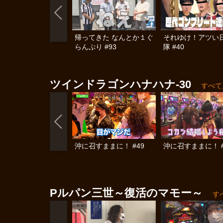
帰ってきた なんとか１ぐ
それゆけ！アツい
らんぷり #93
隊 #40
ツインドラゴンハナハナ‐30
すべて
沖に召すままに！ #49
沖に召すままに！ #
Pルパン三世～復活のマモー～
す