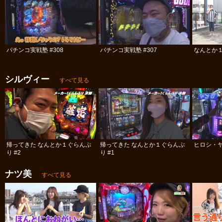
パチンコ実戦塾 #308
パチンコ実戦塾 #307
なんとか１
シルヴィー
すべて見る
帰ってきた なんとか１ぐらんぷ
帰ってきた なんとか１ぐらんぷ
ヒロシ・ヤ
り #2
り #1
ナツ美
すべて見る