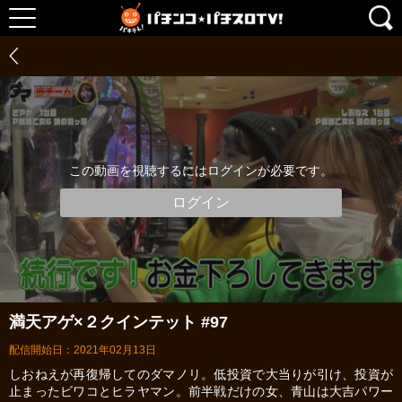
この動画を視聴するにはログインが必要です。
ログイン
満天アゲ×２クインテット #97
配信開始日：2021年02月13日
しおねえが再復帰してのダマノリ。低投資で大当りが引け、投資が
止まったビワコとヒラヤマン。前半戦だけの女、青山は大吉パワー