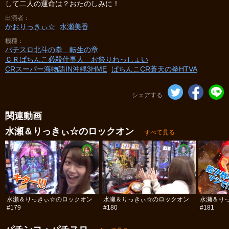
して二人の運命は？おたのしみに！
出演者
かおりっきぃ☆
水瀬美香
機種
パチスロ北斗の拳 転生の章
ＣＲぱちんこ必殺仕事人 お祭りわっしょい
CRスーパー海物語IN沖縄3HME
ぱちんこCR蒼天の拳HTVA
シェアする
関連動画
水瀬＆りっきぃ☆のロックオン
すべて見る
水瀬＆りっきぃ☆のロックオン
水瀬＆りっきぃ☆のロックオン
水瀬＆り
#179
#180
#181