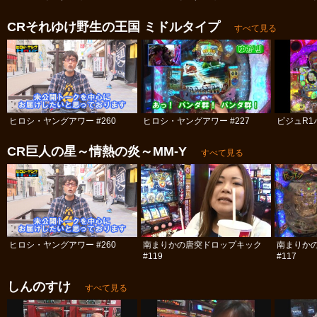
CRそれゆけ野生の王国 ミドルタイプ
すべて見る
ヒロシ・ヤングアワー #260
ヒロシ・ヤングアワー #227
ビジュR1
CR巨人の星～情熱の炎～MM‐Y
すべて見る
ヒロシ・ヤングアワー #260
南まりかの唐突ドロップキック
南まりか
#119
#117
しんのすけ
すべて見る