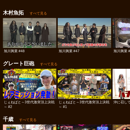
木村魚拓
すべて見る
旭川興業 #48
旭川興業 #47
旭川興業 #
グレート巨砲
すべて見る
じぇねばと～3世代激突頂上決戦
じぇねばと～3世代激突頂上決戦
沖に召して
～ #2
～ #1
千歳
すべて見る