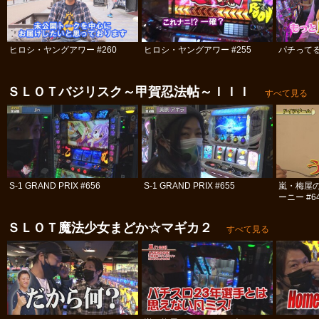
ヒロシ・ヤングアワー #260
ヒロシ・ヤングアワー #255
パチってる
ＳＬＯＴバジリスク～甲賀忍法帖～ＩＩＩ
すべて見る
S-1 GRAND PRIX #656
S-1 GRAND PRIX #655
嵐・梅屋
ーニー #6
ＳＬＯＴ魔法少女まどか☆マギカ２
すべて見る