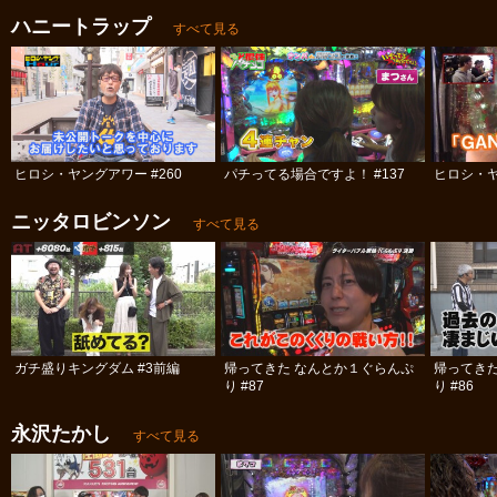
ハニートラップ
すべて見る
ヒロシ・ヤングアワー #260
パチってる場合ですよ！ #137
ヒロシ・ヤ
ニッタロビンソン
すべて見る
ガチ盛りキングダム #3前編
帰ってきた なんとか１ぐらんぷ
帰ってき
り #87
り #86
永沢たかし
すべて見る