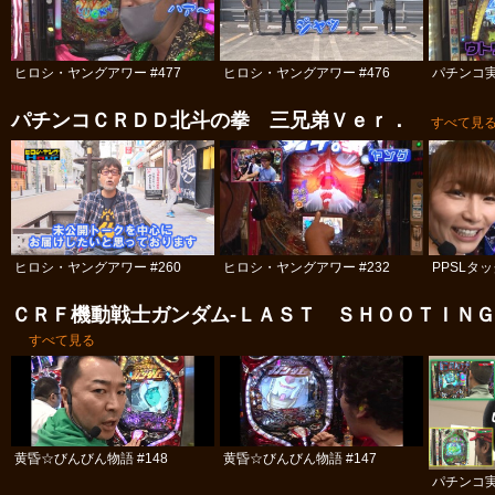
ヒロシ・ヤングアワー #477
ヒロシ・ヤングアワー #476
パチンコ実
パチンコＣＲＤＤ北斗の拳 三兄弟Ｖｅｒ．
すべて見
ヒロシ・ヤングアワー #260
ヒロシ・ヤングアワー #232
PPSLタッ
ＣＲＦ機動戦士ガンダム‐ＬＡＳＴ ＳＨＯＯＴＩＮＧ
すべて見る
黄昏☆びんびん物語 #148
黄昏☆びんびん物語 #147
パチンコ実