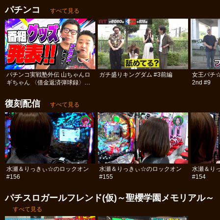
パチンコ
すべて見る
パチンコ実戦塾外伝 山ちゃんロ
ガチ盛りキングダム #3前編
女王パチ
ギちゃん 〈借金返済弾球録〉
2nd #9
#113
復刻配信
すべて見る
水瀬＆りっきぃ☆のロックオン
水瀬＆りっきぃ☆のロックオン
水瀬＆り
#156
#155
#154
パチスロガールフレンド(仮)～聖櫻学園メモリアル～
すべて見る