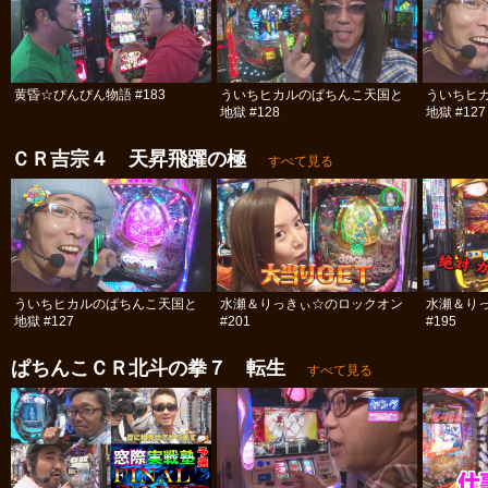
黄昏☆びんびん物語 #183
ういちヒカルのぱちんこ天国と
ういちヒ
地獄 #128
地獄 #127
ＣＲ吉宗４ 天昇飛躍の極
すべて見る
ういちヒカルのぱちんこ天国と
水瀬＆りっきぃ☆のロックオン
水瀬＆り
地獄 #127
#201
#195
ぱちんこＣＲ北斗の拳７ 転生
すべて見る