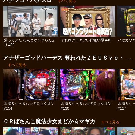
パチンコ・パチスロ
すべて見る
帰ってきた なんとか１ぐらんぷ
それゆけ！アツい日狙い隊 #40
ハセガワヤ
り #93
アナザーゴッドハーデス-奪われたＺＥＵＳｖｅｒ．-
すべて見る
水瀬＆りっきぃ☆のロックオン
水瀬＆りっきぃ☆のロックオン
水瀬＆り
#154
#130
#117
ＣＲぱちんこ魔法少女まどか☆マギカ
すべて見る