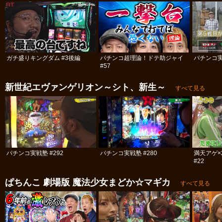
ガチ盛りキングダム #3後編
パチンコ超理論！ドテ助ジャイ
パチンコ実
#57
新世紀エヴァンゲリオン～シト、新生～
すべて見る
パチンコ実戦塾 #292
パチンコ実戦塾 #280
満天アゲ×
#22
ぱちんこ 劇場版 魔法少女まどか☆マギカ
すべて見る