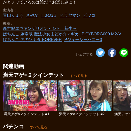
かとノッているのは誰だ？お楽しみに！
出演者
青山りょう
さやか
しおねえ
ヒラヤマン
ビワコ
機種
新世紀エヴァンゲリオン～シト、新生～
ぱちんこ 劇場版 魔法少女まどか☆マギカ
P CYBORG009 M2‐V
ぱちんこ 冬のソナタ FOREVER
Pジューシーハニー3
シェアする
関連動画
満天アゲ×２クインテット
すべて見る
満天アゲ×２クインテット #1
満天アゲ×２クインテット #2
満天アゲ×
パチンコ
すべて見る