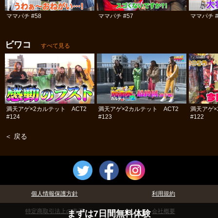
ママパチ #58
ママパチ #57
ママパチ #
ビワコ
すべて見る
満天アゲ×2カルテット ACT2
満天アゲ×2カルテット ACT2
満天アゲ×
#124
#123
#122
＜ 戻る
個人情報保護方針
利用規約
特定商取引法上の表示
会社概要
まずは7日間無料体験