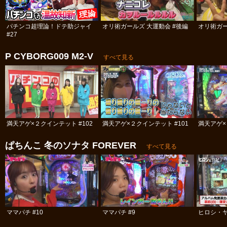
パチンコ超理論！ドテ助ジャイ
オリ術ガールズ 大運動会 #後編
オリ術ガー
#27
P CYBORG009 M2‐V
すべて見る
満天アゲ×２クインテット #102
満天アゲ×２クインテット #101
満天アゲ×
ぱちんこ 冬のソナタ FOREVER
すべて見る
ママパチ #10
ママパチ #9
ヒロシ・ヤ