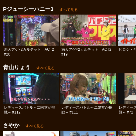
Pジューシーハニー3
すべて見る
満天アゲ×2カルテット ACT2
満天アゲ×2カルテット ACT2
ヒロシ・ヤ
#20
#19
青山りょう
すべて見る
レディースバトル～二階堂が挑
レディースバトル～二階堂が挑
レディー
戦～ #112
戦～ #111
戦～ #72
さやか
すべて見る