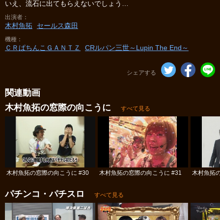
いえ、流石に出てもらえないでしょう…
出演者
木村魚拓
セールス森田
機種
ＣＲぱちんこＧＡＮＴＺ
CRルパン三世～Lupin The End～
シェアする
関連動画
木村魚拓の窓際の向こうに
すべて見る
木村魚拓の窓際の向こうに #30
木村魚拓の窓際の向こうに #31
木村魚拓の
パチンコ・パチスロ
すべて見る