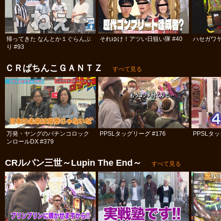
帰ってきた なんとか１ぐらんぷ
それゆけ！アツい日狙い隊 #40
ハセガワヤ
り #93
ＣＲぱちんこＧＡＮＴＺ
すべて見る
万発・ヤングのパチンコロック
PPSLタッグリーグ #176
PPSLタッ
ンロールDX #379
CRルパン三世～Lupin The End～
すべて見る