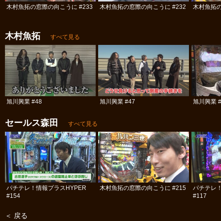
木村魚拓の窓際の向こうに #233
木村魚拓の窓際の向こうに #232
木村魚拓の
木村魚拓
すべて見る
旭川興業 #48
旭川興業 #47
旭川興業 #
セールス森田
すべて見る
パチテレ！情報プラスHYPER
木村魚拓の窓際の向こうに #215
パチテレ！
#154
#117
＜ 戻る