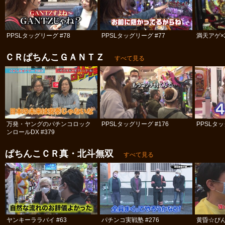
PPSLタッグリーグ #78
PPSLタッグリーグ #77
満天アゲ×
ＣＲぱちんこＧＡＮＴＺ
すべて見る
万発・ヤングのパチンコロック
PPSLタッグリーグ #176
PPSLタッ
ンロールDX #379
ぱちんこＣＲ真・北斗無双
すべて見る
ヤンキーララバイ #63
パチンコ実戦塾 #276
黄昏☆びん