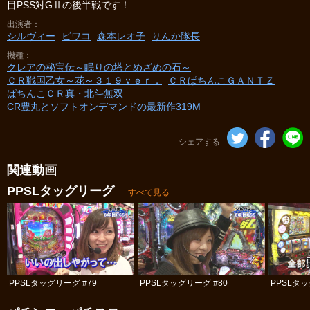
目PSS対GⅡの後半戦です！
出演者
シルヴィー
ビワコ
森本レオ子
りんか隊長
機種
クレアの秘宝伝～眠りの塔とめざめの石～
ＣＲ戦国乙女～花～３１９ｖｅｒ．
ＣＲぱちんこＧＡＮＴＺ
ぱちんこＣＲ真・北斗無双
CR豊丸とソフトオンデマンドの最新作319M
シェアする
関連動画
PPSLタッグリーグ
すべて見る
PPSLタッグリーグ #79
PPSLタッグリーグ #80
PPSLタッ