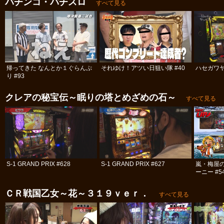
パチンコ・パチスロ
すべて見る
帰ってきた なんとか１ぐらんぷ
それゆけ！アツい日狙い隊 #40
ハセガワヤ
り #93
クレアの秘宝伝～眠りの塔とめざめの石～
すべて見る
S-1 GRAND PRIX #628
S-1 GRAND PRIX #627
嵐・梅屋
ーニー #5
ＣＲ戦国乙女～花～３１９ｖｅｒ．
すべて見る