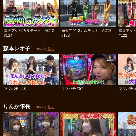
満天アゲ×2カルテット ACT2
満天アゲ×2カルテット ACT2
満天アゲ×
#124
#123
#122
森本レオ子
すべて見る
ママパチ #58
ママパチ #57
ママパチ #
りんか隊長
すべて見る