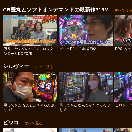
CR豊丸とソフトオンデマンドの最新作319M
すべて見
万発・ヤングのパチンコロック
ビジュR1パチ劇場 #92
PPSLタッ
ンロールDX #379
シルヴィー
すべて見る
帰ってきた なんとか１ぐらんぷ
帰ってきた なんとか１ぐらんぷ
ヒロシ・ヤ
り #2
り #1
ビワコ
すべて見る