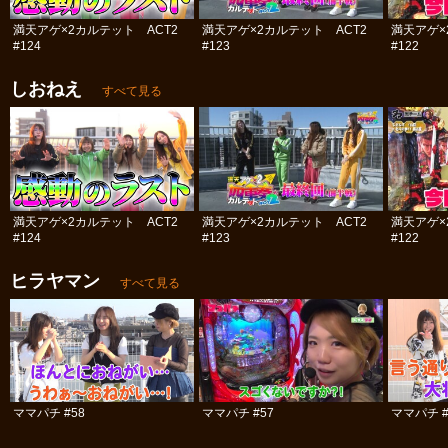
満天アゲ×2カルテット ACT2
満天アゲ×2カルテット ACT2
満天アゲ×
#124
#123
#122
しおねえ
すべて見る
満天アゲ×2カルテット ACT2
満天アゲ×2カルテット ACT2
満天アゲ×
#124
#123
#122
ヒラヤマン
すべて見る
ママパチ #58
ママパチ #57
ママパチ #