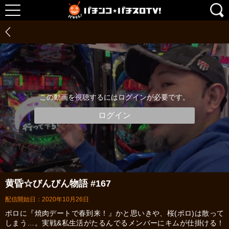
この動画を視聴するにはログインが必要です。
ログイン
黄昏☆びんびん物語 #167
配信開始日：2020年10月26日
ポロに『焼肉デートで春到来！』かと思いきや、桜(ポロ)は散って
しまう…。実戦&私生活がたるんでるメンバーにキムが仕掛ける！