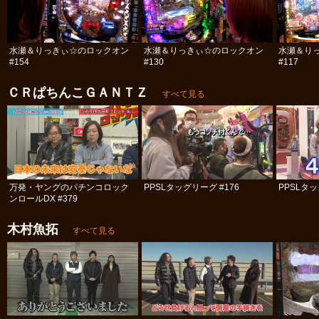
水瀬＆りっきぃ☆のロックオン
水瀬＆りっきぃ☆のロックオン
水瀬＆り
#154
#130
#117
ＣＲぱちんこＧＡＮＴＺ
すべて見る
万発・ヤングのパチンコロック
PPSLタッグリーグ #176
PPSLタッ
ンロールDX #379
木村魚拓
すべて見る