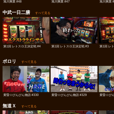
旭川興業 #48
旭川興業 #47
旭川興業 #
中武一日二膳
すべて見る
第1回 レトスロ王決定戦 #4
第1回 レトスロ王決定戦 #3
第1回 レ
ポロリ
すべて見る
黄昏☆びんびん物語 #330
黄昏☆びんびん物語 #329
黄昏☆びん
無道Ｘ
すべて見る