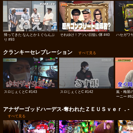
帰ってきた なんとか１ぐらんぷ
それゆけ！アツい日狙い隊 #40
ハセガワヤ
り #93
クランキーセレブレーション
すべて見る
スロじぇくとC #143
スロじぇくとC #142
嵐・梅屋
ーニー #6
アナザーゴッドハーデス-奪われたＺＥＵＳｖｅｒ．-
すべて見る