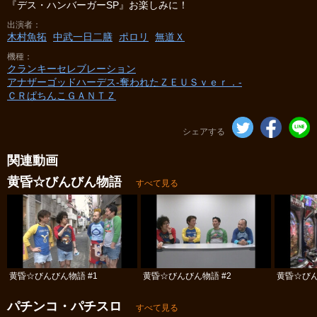
『デス・ハンバーガーSP』お楽しみに！
出演者
木村魚拓
中武一日二膳
ポロリ
無道Ｘ
機種
クランキーセレブレーション
アナザーゴッドハーデス-奪われたＺＥＵＳｖｅｒ．-
ＣＲぱちんこＧＡＮＴＺ
シェアする
関連動画
黄昏☆びんびん物語
すべて見る
黄昏☆びんびん物語 #1
黄昏☆びんびん物語 #2
黄昏☆びん
パチンコ・パチスロ
すべて見る