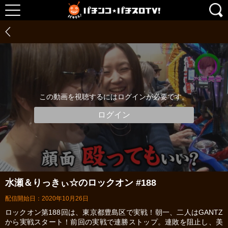
この動画を視聴するにはログインが必要です。
ログイン
水瀬＆りっきぃ☆のロックオン #188
配信開始日：2020年10月26日
ロックオン第188回は、東京都豊島区で実戦！朝一、二人はGANTZ
から実戦スタート！前回の実戦で連勝ストップ。連敗を阻止し、美