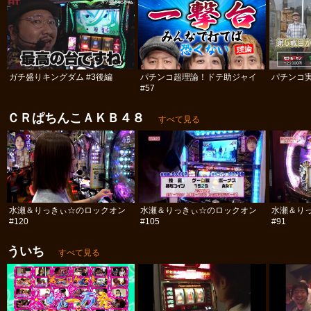
ガチ盛りキングダム #3後編
パチンコ超理論！ドテ助ジャイ
パチンコ実
#57
ＣＲぱちんこＡＫＢ４８
すべて見る
水瀬＆りっきぃ☆のロックオン
水瀬＆りっきぃ☆のロックオン
水瀬＆り
#120
#105
#91
ういち
すべて見る