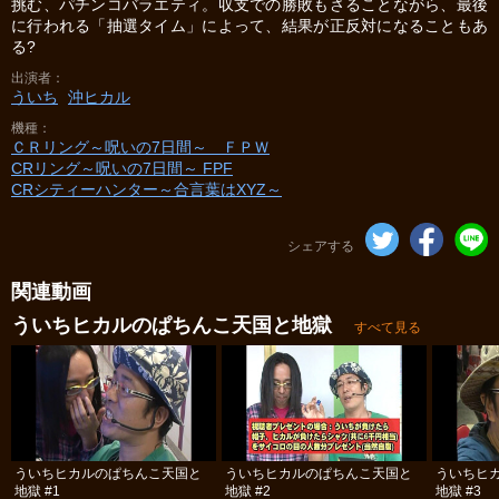
挑む、パチンコバラエティ。収支での勝敗もさることながら、最後
に行われる「抽選タイム」によって、結果が正反対になることもあ
る?
出演者
ういち
沖ヒカル
機種
ＣＲリング～呪いの7日間～ ＦＰＷ
CRリング～呪いの7日間～ FPF
CRシティーハンター～合言葉はXYZ～
シェアする
関連動画
ういちヒカルのぱちんこ天国と地獄
すべて見る
ういちヒカルのぱちんこ天国と
ういちヒカルのぱちんこ天国と
ういちヒ
地獄 #1
地獄 #2
地獄 #3