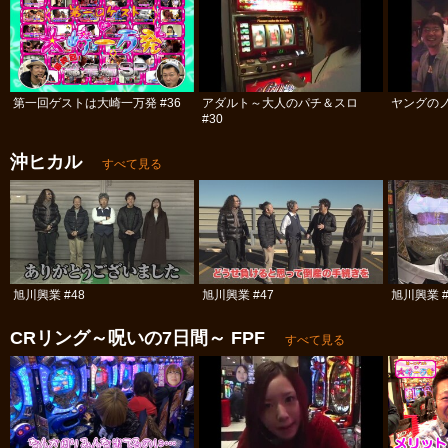
第一回ゲストは大崎一万発 #36
アダルト～大人のパチ＆スロ
ヤングのノ
#30
沖ヒカル
すべて見る
旭川興業 #48
旭川興業 #47
旭川興業 #
CRリング～呪いの7日間～ FPF
すべて見る