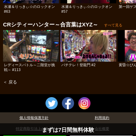
水瀬＆りっきぃ☆のロックオン
水瀬＆りっきぃ☆のロックオン
第一回ゲス
#63
#57
CRシティーハンター～合言葉はXYZ～
すべて見る
レディースバトル～二階堂が挑
パチテレ！登龍門 #2
黄昏☆びん
戦～ #113
＜ 戻る
個人情報保護方針
利用規約
特定商取引法上の表示
会社概要
まずは7日間無料体験