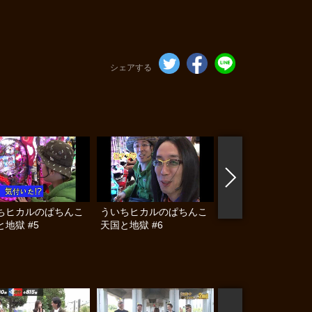
シェアする
ちヒカルのぱちんこ
ういちヒカルのぱちんこ
ういちヒカルのぱち
地獄 #5
天国と地獄 #6
天国と地獄 #7