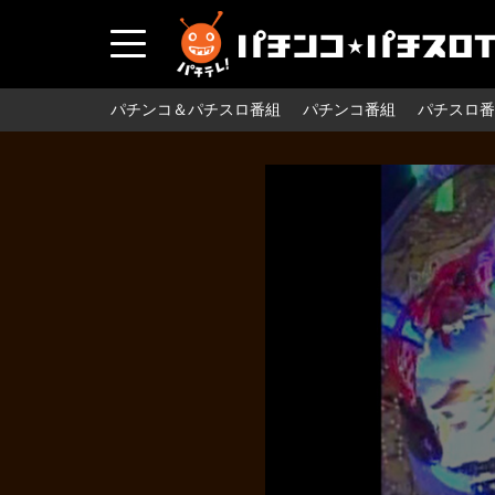
パチンコ＆パチスロ番組
パチンコ番組
パチスロ番