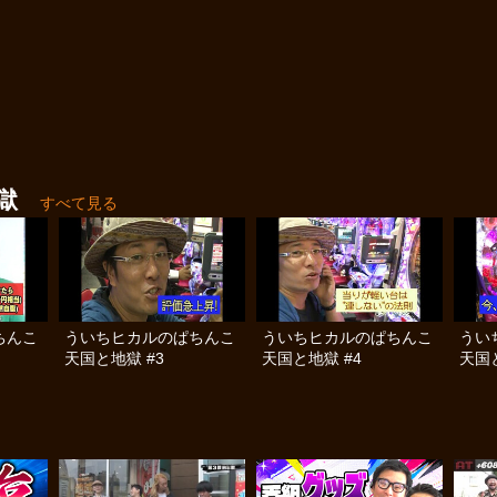
獄
すべて見る
ちんこ
ういちヒカルのぱちんこ
ういちヒカルのぱちんこ
うい
天国と地獄 #3
天国と地獄 #4
天国と