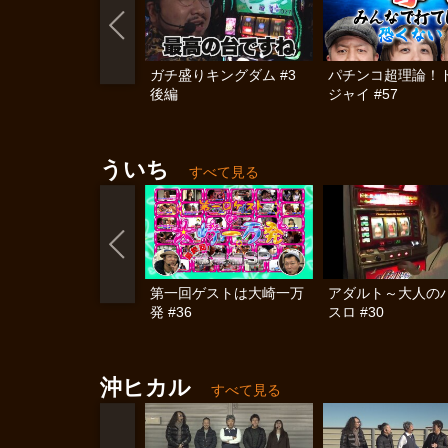
ガチ盛りキングダム #3
パチンコ超理論！
後編
ジャイ #57
ういち
すべて見る
第一回ゲストは大崎一万
アダルト～大人の
発 #36
スロ #30
沖ヒカル
すべて見る