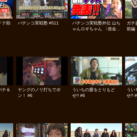
ドテ助
パチンコ実戦塾 #511
パチンコ実戦塾外伝 山ち
ガチ
ゃんロギちゃん 〈借金返
前編
済弾球録〉 #113
パチ＆
ヤングのノリ打ちでポ
ういちの愛をとりもど
うい
ン！ #6
せ!! #6
せ!! 