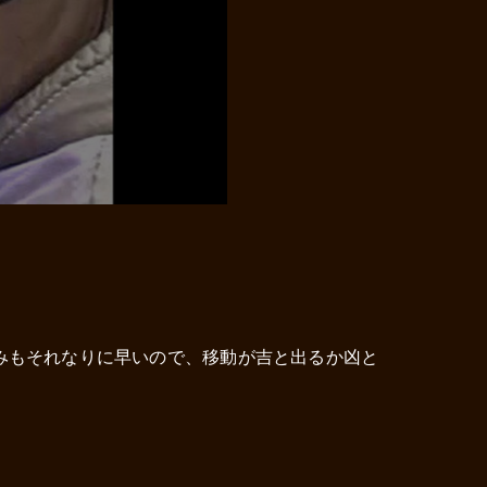
みもそれなりに早いので、移動が吉と出るか凶と