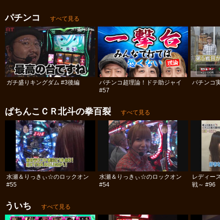
パチンコ
すべて見る
ガチ盛りキングダム #3後編
パチンコ超理論！ドテ助ジャイ
パチンコ実
#57
ぱちんこＣＲ北斗の拳百裂
すべて見る
水瀬＆りっきぃ☆のロックオン
水瀬＆りっきぃ☆のロックオン
レディー
#55
#54
戦～ #96
ういち
すべて見る