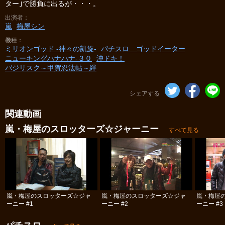
ター｣で勝負に出るが・・・。
出演者
嵐
梅屋シン
機種
ミリオンゴッド -神々の凱旋-
パチスロ ゴッドイーター
ニューキングハナハナ-３０
沖ドキ！
バジリスク～甲賀忍法帖～絆
シェアする
関連動画
嵐・梅屋のスロッターズ☆ジャーニー
すべて見る
嵐・梅屋のスロッターズ☆ジャ
嵐・梅屋のスロッターズ☆ジャ
嵐・梅屋
ーニー #1
ーニー #2
ーニー #3