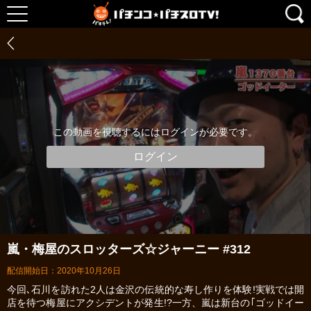
この動画を視聴するにはログインが必要です。
ログイン
嵐・梅屋のスロッターズ☆ジャーニー #312
配信開始日：2020年10月26日
今回､石川を訪れた2人は金沢の伝統的な寿し作りを体験!実戦では開
店を待つ梅屋にアクシデントが発生!?一方、嵐は新台の｢ゴッドイー