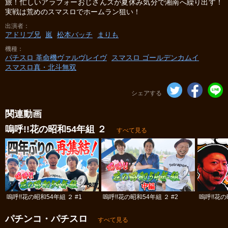
旅！忙しいアラフォーおじさんズが夏休み気分で湘南へ繰り出す！
実戦は荒めのスマスロでホームラン狙い！
出演者
アドリブ兄
嵐
松本バッチ
まりも
機種
パチスロ 革命機ヴァルヴレイヴ
スマスロ ゴールデンカムイ
スマスロ真・北斗無双
シェアする
関連動画
嗚呼!!花の昭和54年組 ２
すべて見る
嗚呼!!花の昭和54年組 ２ #1
嗚呼!!花の昭和54年組 ２ #2
嗚呼!!花の
パチンコ・パチスロ
すべて見る