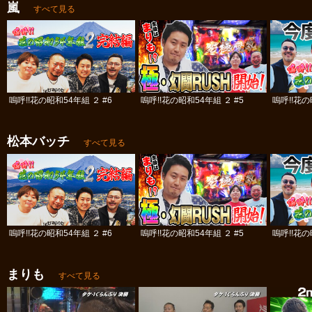
嵐
すべて見る
嗚呼!!花の昭和54年組 ２ #6
嗚呼!!花の昭和54年組 ２ #5
嗚呼!!花の
松本バッチ
すべて見る
嗚呼!!花の昭和54年組 ２ #6
嗚呼!!花の昭和54年組 ２ #5
嗚呼!!花の
まりも
すべて見る