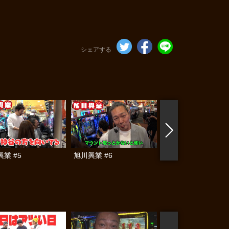
シェアする
業 #5
旭川興業 #6
旭川興業 #7