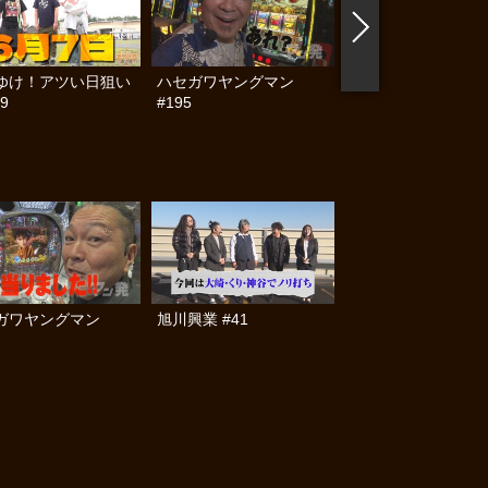
ゆけ！アツい日狙い
ハセガワヤングマン
帰ってきた なんと
9
#195
らんぷり #91
ガワヤングマン
旭川興業 #41