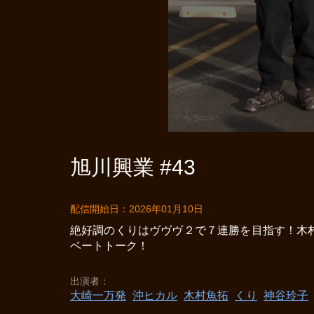
旭川興業 #43
配信開始日：2026年01月10日
絶好調のくりはヴヴヴ２で７連勝を目指す！木
ベートトーク！
出演者
大崎一万発
沖ヒカル
木村魚拓
くり
神谷玲子