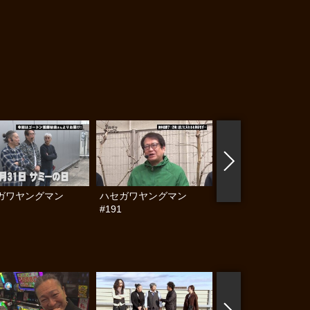
ガワヤングマン
ハセガワヤングマン
ハセガワヤングマン
#191
#190