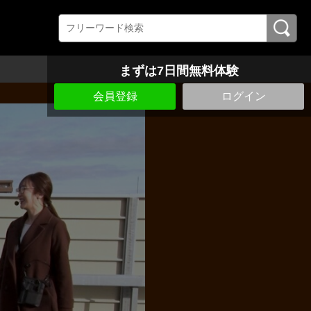
まずは7日間無料体験
会員登録
ログイン