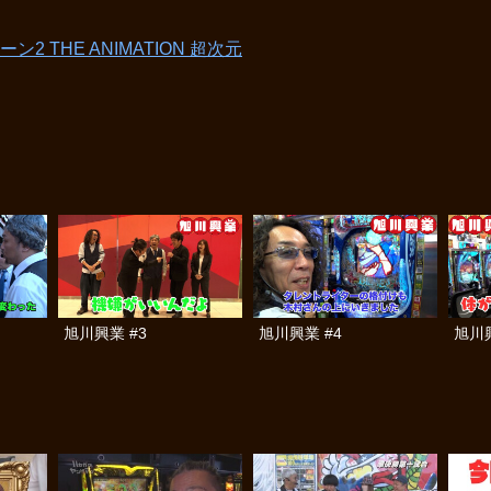
ン2 THE ANIMATION 超次元
旭川興業 #3
旭川興業 #4
旭川興