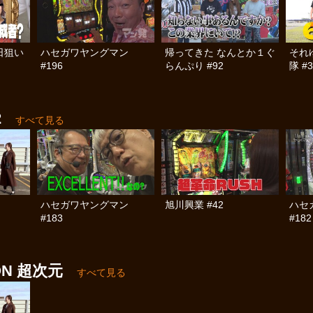
日狙い
ハセガワヤングマン
帰ってきた なんとか１ぐ
それ
#196
らんぷり #92
隊 #3
2
すべて見る
ハセガワヤングマン
旭川興業 #42
ハセ
#183
#182
ON 超次元
すべて見る