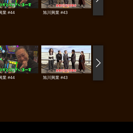
業 #44
旭川興業 #43
旭川興業 #42
業 #44
旭川興業 #43
旭川興業 #42