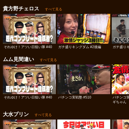
#12
貴方野チェロス
すべて見る
それゆけ！アツい日狙い隊 #40
ガチ盛りキングダム #2後編
ガチ盛りキ
ムム見間違い
すべて見る
それゆけ！アツい日狙い隊 #40
パチンコ実戦塾 #510
パチンコ
ギちゃん 
#112
大水プリン
すべて見る