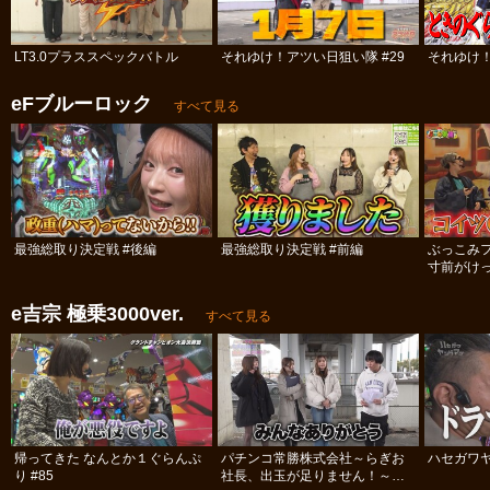
LT3.0プラススペックバトル
それゆけ！アツい日狙い隊 #29
それゆけ！
eFブルーロック
すべて見る
最強総取り決定戦 #後編
最強総取り決定戦 #前編
ぶっこみ
寸前がけっ
e吉宗 極乗3000ver.
すべて見る
帰ってきた なんとか１ぐらんぷ
パチンコ常勝株式会社～らぎお
ハセガワヤ
り #85
社長、出玉が足りません！～