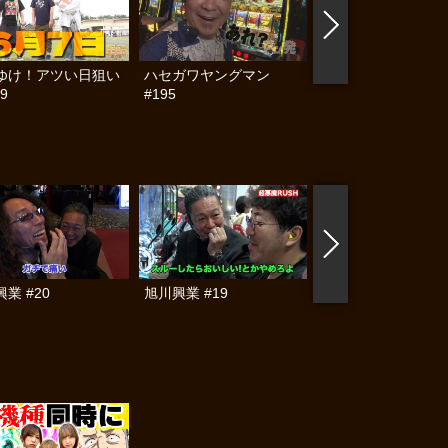
ゆけ！アツい日狙い
ハセガワヤングマン
帰ってきた なんと
9
#195
らんぷり #91
業 #20
旭川興業 #19
旭川興業 #18