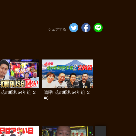
シェアする
!花の昭和54年組 ２
嗚呼!!花の昭和54年組 ２
#6