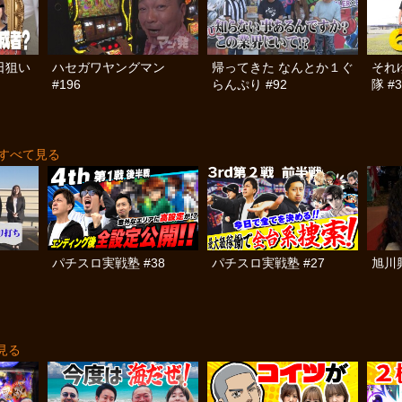
日狙い
ハセガワヤングマン
帰ってきた なんとか１ぐ
それ
#196
らんぷり #92
隊 #3
すべて見る
パチスロ実戦塾 #38
パチスロ実戦塾 #27
旭川興
見る