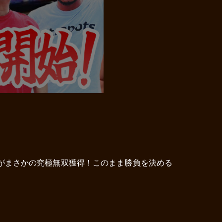
がまさかの究極無双獲得！このまま勝負を決める