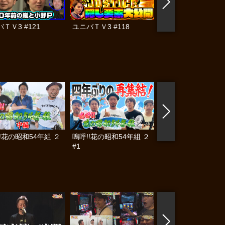
ＴＶ3 #121
ユニバＴＶ3 #118
ユニバＴＶ3 #117
!花の昭和54年組 ２
嗚呼!!花の昭和54年組 ２
懲役777年 #30
#1