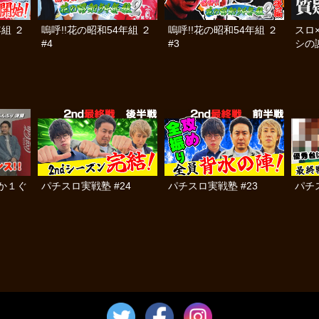
年組 ２
嗚呼!!花の昭和54年組 ２
嗚呼!!花の昭和54年組 ２
スロ
#4
#3
シの
か１ぐ
パチスロ実戦塾 #24
パチスロ実戦塾 #23
パチ