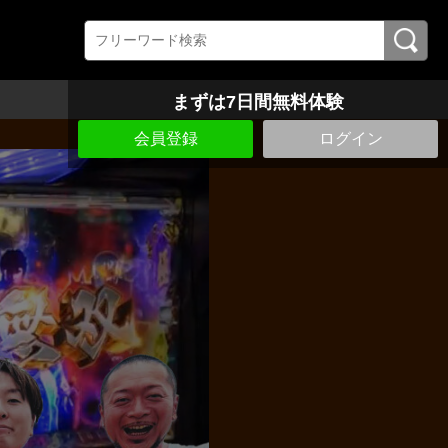
まずは7日間無料体験
会員登録
ログイン