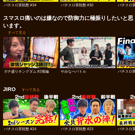
パチスロ実戦塾 #34
パチスロ実戦塾 #30
パチスロ実
スマスロ痛いのは嫌なので防御力に極振りしたいと思
います。
すべて見る
ガチ盛りキングダム #2後編
やみなべバトル
パチスロ実
JIRO
すべて見る
パチスロ実戦塾 #24
パチスロ実戦塾 #23
パチスロ実