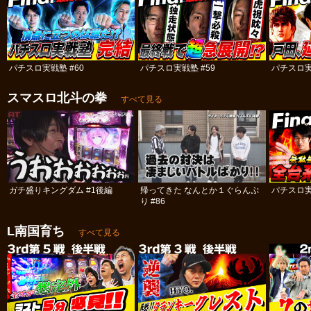
パチスロ実戦塾 #60
パチスロ実戦塾 #59
パチスロ実
スマスロ北斗の拳
すべて見る
ガチ盛りキングダム #1後編
帰ってきた なんとか１ぐらんぷ
パチスロ実
り #86
L南国育ち
すべて見る